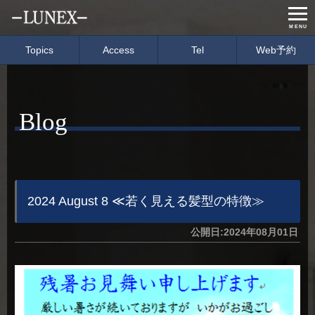
MENU
Topics
Access
Tel
Web予約
Home
Menu & Price
Blog
Concept
Salon info
Gallery
Care item
Staff
blog
2024 August 8 ≪若く見える髪型の特徴≫
公開日:2024年08月01日
経営理念
会社概要
募集要項
イベント情報