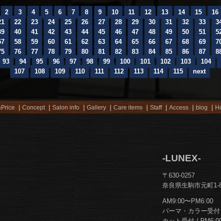
2
3
4
5
6
7
8
9
10
11
12
13
14
15
16
21
22
23
24
25
26
27
28
29
30
31
32
33
3
39
40
41
42
43
44
45
46
47
48
49
50
51
5
57
58
59
60
61
62
63
64
65
66
67
68
69
7
75
76
77
78
79
80
81
82
83
84
85
86
87
8
93
94
95
96
97
98
99
100
101
102
103
104
107
108
109
110
111
112
113
114
115
next
Price
Concept
Salon info
Gallery
Care items
Staff
Access
blog
Ho
-LUNEX-
〒630-0257
奈良県生駒市元町1-8
AM9:00〜PM6:00
パーマ・カラー受付 / 
カット受付 / PM6:0