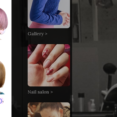
Gallery >
Nail salon >