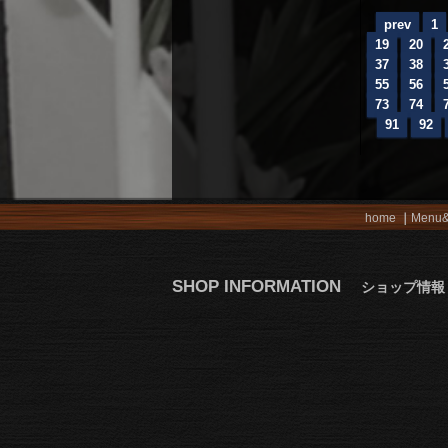
prev
1
19
20
37
38
55
56
73
74
91
92
home
Menu&
SHOP INFORMATION
ショップ情報