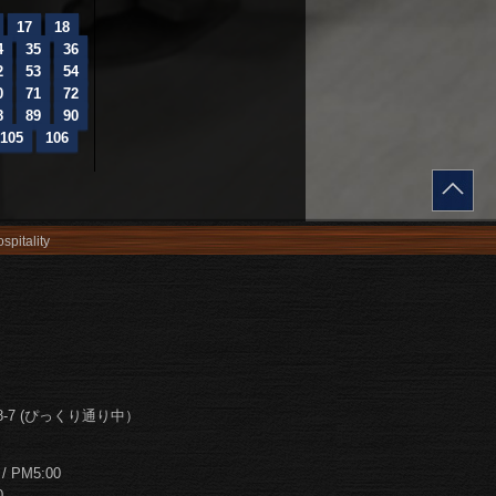
17
18
4
35
36
2
53
54
0
71
72
8
89
90
105
106
spitality
-7 (ぴっくり通り中）
PM5:00
0