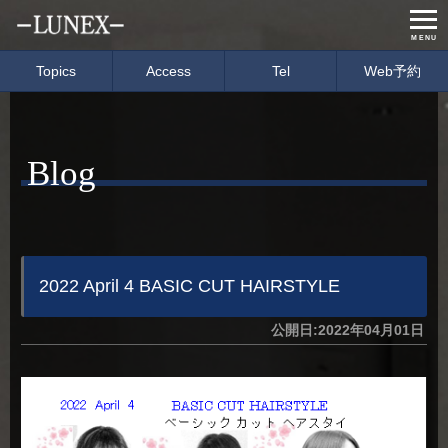
MENU
Topics
Access
Tel
Web予約
Home
Menu & Price
Blog
Concept
Salon info
Gallery
Care item
Staff
blog
2022 April 4 BASIC CUT HAIRSTYLE
公開日:2022年04月01日
経営理念
会社概要
募集要項
イベント情報